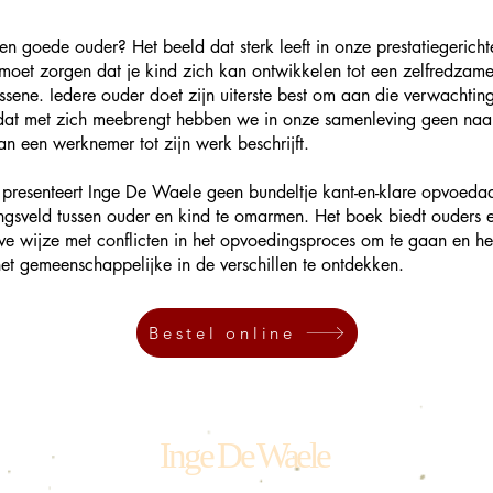
n goede ouder? Het beeld dat sterk leeft in onze prestatiegericht
 moet zorgen dat je kind zich kan ontwikkelen tot een zelfredzame
ssene. Iedere ouder doet zijn uiterste best om aan die verwachti
dat met zich meebrengt hebben we in onze samenleving geen naa
van een werknemer tot zijn werk beschrijft.
resenteert Inge De Waele geen bundeltje kant-en-klare opvoedad
ngsveld tussen ouder en kind te omarmen. Het boek biedt ouders 
ve wijze met conflicten in het opvoedingsproces om te gaan en hel
et gemeenschappelijke in de verschillen te ontdekken.
Bestel online
Inge De Waele