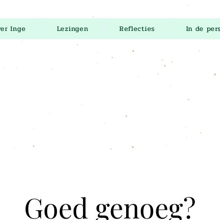
er Inge
Lezingen
Reflecties
In de per
Goed genoeg?