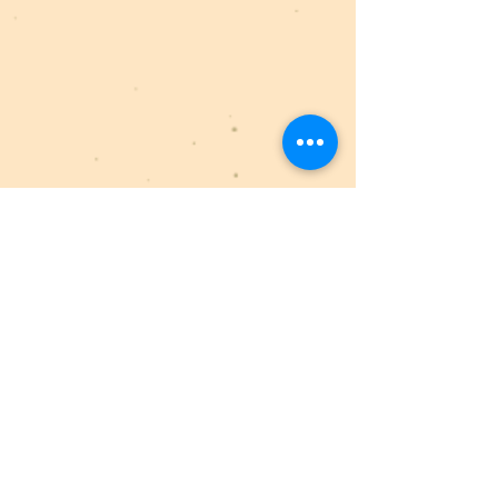
Inge De Waele
Auteur, dichter, psycholoog en
systeemtherapeut