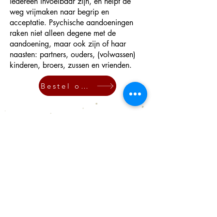
iedereen invoelbaar zijn, en helpt de
weg vrijmaken naar begrip en
acceptatie. Psychische aandoeningen
raken niet alleen degene met de
aandoening, maar ook zijn of haar
naasten: partners, ouders, (volwassen)
kinderen, broers, zussen en vrienden.
Bestel online
Inge De Waele
Auteur, dichter, psycholoog en
systeemtherapeut