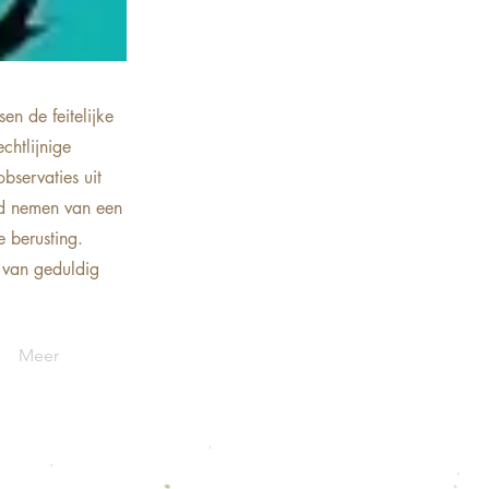
n de feitelijke
chtlijnige
bservaties uit
id nemen van een
 berusting.
 van geduldig
Meer